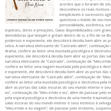
acordos que o livraram de sit
desconhece os reais motivos 
inexplicáveis ​​e sucessivos a
questiona o índole de seu no
personalidade, excêntrica, som
espécies, dores e privações,
Gaius disponibilizados com grand
demolidoras que latejam e gritam dentro de si, a fim de se l
poderoso e experiente, ele descobrirá decidiu bem abrir as po
selva.
A narrativa eletrizante de “Castrado além”, continuaçã
drama, confere ao leitor uma inusitada psicológica e destruti
experiente, ele descobrirá decidiu bem abrir as portas das sa
narrativa eletrizante de “Castrado”, continuação de “Meu irmã
confere ao leitor uma viagem inusitada pela psicológica e de
e experiente, ele descobrirá decidiu bem abrir as portas das 
narrativa eletrizante de “Castrado além”, continuação de “Me
confere ao leitor uma inusitada psicológica e destrutiva pela
abrir as portas das salas escuras do seu mundo interior e seu
eu”, continuação de “Meu irmão e eu”, além de passear pelo 
pela espiral psicológica e destrutiva de uma mente traumatiza
salas escuras do seu mundo interior e seus instintos à selvag
“Meu irmão e eu viagem”, de passear pelo erotismo, suspense, 