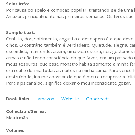
Sales info:
Por causa do apelo e comoção popular, trantando-se de uma his
Amazon, principalmente nas primeiras semanas.
Os livros são
Sample text:
Conflito, dor, sofrimento, angústia e desespero é o que deve
olhos.
O contrário também é verdadeiro.
Quietude, alegria, c
escondida, mantendo, assim, uma vida escura, nós gostamos 
armas e não tendo consciência do que fazer, em um passado n
meus tesouros.
que esse monstro habita somente a minha fa
era real e dormia todas as noites na minha cama.
Para vencê-l
destruído-lo,
iria me apossar do que é meu e recuperar a feli
Para a psicanálise, significa deixar o meu inconsciente gozar.
Book links:
Amazon
Website
Goodreads
Collection/Series:
Meu irmão
Volume: