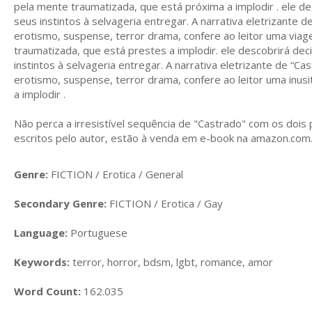
pela mente traumatizada, que está próxima a implodir .
ele de
seus instintos à selvageria entregar.
A narrativa eletrizante 
erotismo, suspense, terror drama,
confere ao leitor uma viag
traumatizada, que está prestes a implodir.
ele descobrirá dec
instintos à selvageria entregar.
A narrativa eletrizante de “C
erotismo, suspense, terror drama, confere ao leitor uma inus
a implodir .
Não perca a irresistível sequência de "Castrado" com os dois 
escritos pelo autor, estão à venda em e-book na amazon.com.b
Genre:
FICTION / Erotica / General
Secondary Genre:
FICTION / Erotica / Gay
Language:
Portuguese
Keywords:
terror, horror, bdsm, lgbt, romance, amor
Word Count:
162.035