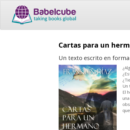
Cartas para un her
Un texto escrito en form
¿Al
¿Es
¿Ti
Un 
El 
una
obs
que