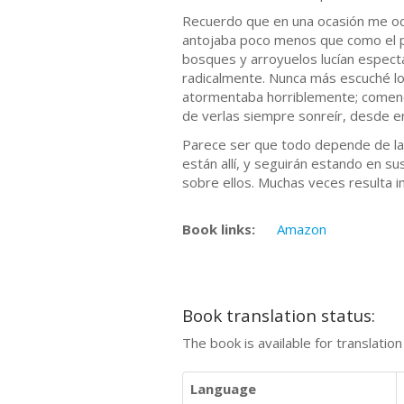
Recuerdo que en una ocasión me ocu
antojaba poco menos que como el par
bosques y arroyuelos lucían espectac
radicalmente. Nunca más escuché los
atormentaba horriblemente; comencé 
de verlas siempre sonreír, desde
Parece ser que todo depende de la 
están allí, y seguirán estando en s
sobre ellos. Muchas veces resulta i
Book links:
Amazon
Book translation status:
The book is available for translatio
Language