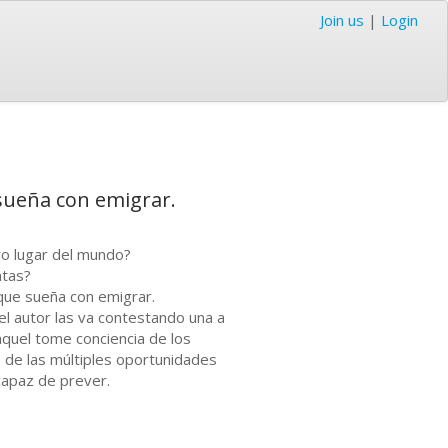
Join us
|
Login
sueña con emigrar.
ro lugar del mundo?
ntas?
que sueña con emigrar.
el autor las va contestando una a
 aquel tome conciencia de los
a, de las múltiples oportunidades
capaz de prever.