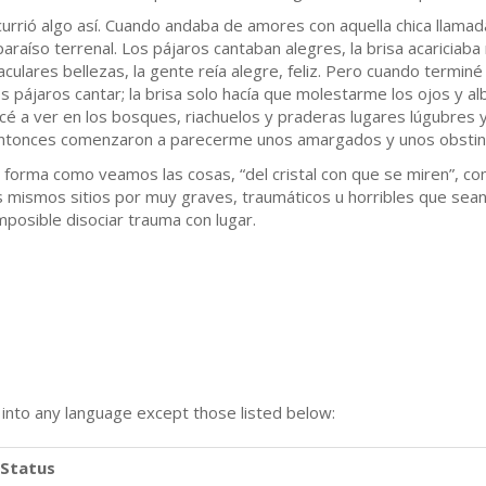
rrió algo así. Cuando andaba de amores con aquella chica llamad
aíso terrenal. Los pájaros cantaban alegres, la brisa acariciaba 
ulares bellezas, la gente reía alegre, feliz. Pero cuando terminé
 pájaros cantar; la brisa solo hacía que molestarme los ojos y al
a ver en los bosques, riachuelos y praderas lugares lúgubres y p
 entonces comenzaron a parecerme unos amargados y unos obstin
forma como veamos las cosas, “del cristal con que se miren”, com
us mismos sitios por muy graves, traumáticos u horribles que sea
mposible disociar trauma con lugar.
n into any language except those listed below:
Status