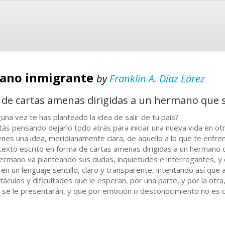
mano inmigrante
by
Franklin A. Díaz Lárez
a de cartas amenas dirigidas a un hermano que 
guna vez te has planteado la idea de salir de tu país?
tás pensando dejarlo todo atrás para iniciar una nueva vida en ot
enes una idea, meridianamente clara, de aquello a lo que te enfre
texto escrito en forma de cartas amenas dirigidas a un hermano 
hermano va planteando sus dudas, inquietudes e interrogantes, y 
 en un lenguaje sencillo, claro y transparente, intentando así que
táculos y dificultades que le esperan, por una parte, y por la otr
 se le presentarán, y que por emoción o desconocimiento no es 