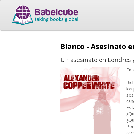
Blanco - Asesinato 
Un asesinato en Londres y
En 
Ric
los
ses
can
Est
¿Qu
¿Qu
Por
car