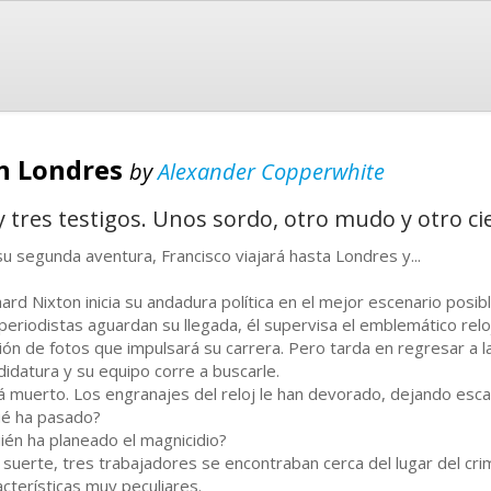
en Londres
by
Alexander Copperwhite
 tres testigos. Unos sordo, otro mudo y otro ci
su segunda aventura, Francisco viajará hasta Londres y...
hard Nixton inicia su andadura política en el mejor escenario posib
 periodistas aguardan su llegada, él supervisa el emblemático relo
ión de fotos que impulsará su carrera. Pero tarda en regresar a l
didatura y su equipo corre a buscarle.
á muerto. Los engranajes del reloj le han devorado, dejando esca
é ha pasado?
ién ha planeado el magnicidio?
 suerte, tres trabajadores se encontraban cerca del lugar del cri
acterísticas muy peculiares.