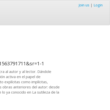
Join us
|
Login
1563791711&sr=1-1
ra al autor y al lector. Dándole
ión activa en el papel de
o explícitas como implícitas,
s obras anteriores del autor: desde
e lo ya conocido en La sutileza de la