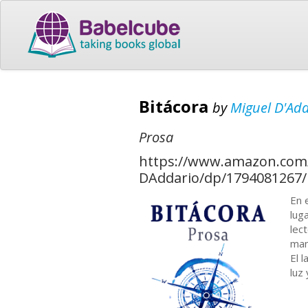
Bitácora
by
Miguel D'Ad
Prosa
https://www.amazon.com
DAddario/dp/1794081267
En 
lug
lec
man
El 
luz