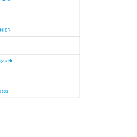
UNIER
gapeli
atos