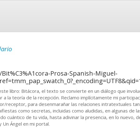
dario
/Bit%C3%A1cora-Prosa-Spanish-Miguel-
/ref=tmm_pap_swatch_0?_encoding=UTF8&qid=
este libro: Bitácora, el texto se convierte en un diálogo que involuc
ar a la teoría de la recepción. Reclamo implícitamente mi participac
tor/receptor, para desenmarañar las relaciones intratextuales tant
ifiestas como secretas, incluidas como aludidas, en algunas de la
lado cuántico de tu vida, hasta adivinar la presencia, en lo nuevo, d
 y Un Ángel en mi portal.