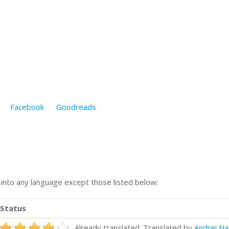
.
Facebook
Goodreads
n into any language except those listed below:
Status
Already translated. Translated by
Andrei Na