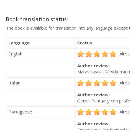
Book translation status:
The book is available for translation into any language except 
Language
Status
English
Alrea
Author review:
Maravilloso!!!! Rápida tra
Italian
Alrea
Author review:
Genial! Puntual y con prof
Portuguese
Alrea
Author review:
Excepcional! Profesional 