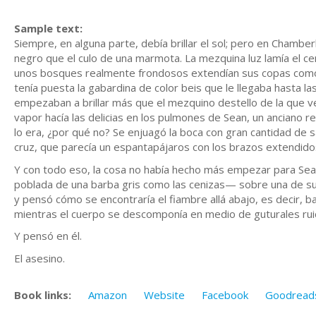
Sample text:
Siempre, en alguna parte, debía brillar el sol; pero en Chamber
negro que el culo de una marmota. La mezquina luz lamía el ce
unos bosques realmente frondosos extendían sus copas como re
tenía puesta la gabardina de color beis que le llegaba hasta 
empezaban a brillar más que el mezquino destello de la que 
vapor hacía las delicias en los pulmones de Sean, un anciano r
lo era, ¿por qué no? Se enjuagó la boca con gran cantidad de
cruz, que parecía un espantapájaros con los brazos extendidos 
Y con todo eso, la cosa no había hecho más empezar para Se
poblada de una barba gris como las cenizas— sobre una de su
y pensó cómo se encontraría el fiambre allá abajo, es decir, b
mientras el cuerpo se descomponía en medio de guturales ruid
Y pensó en él.
El asesino.
Book links:
Amazon
Website
Facebook
Goodread