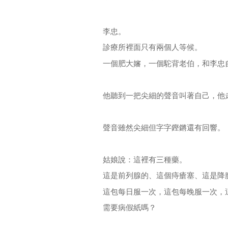
李忠。
診療所裡面只有兩個人等候。
一個肥大嬸，一個駝背老伯，和李忠
他聽到一把尖細的聲音叫著自己，他
聲音雖然尖細但字字鏗鏘還有回響。
姑娘說：這裡有三種藥。
這是前列腺的、這個痔瘡塞、這是降
這包每日服一次，這包每晚服一次，
需要病假紙嗎？