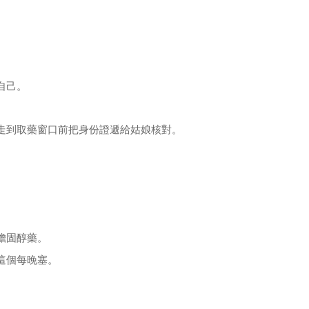
自己。
走到取藥窗口前把身份證遞給姑娘核對。
膽固醇藥。
這個每晚塞。