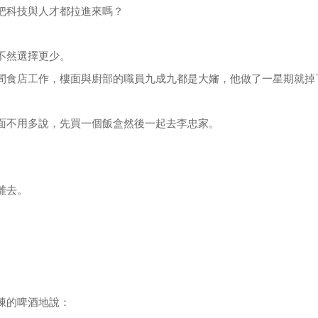
把科技與人才都拉進來嗎？
不然選擇更少。
間食店工作，樓面與廚部的職員九成九都是大嬸，他做了一星期就掉
面不用多說，先買一個飯盒然後一起去李忠家。
離去。
凍的啤酒地說：