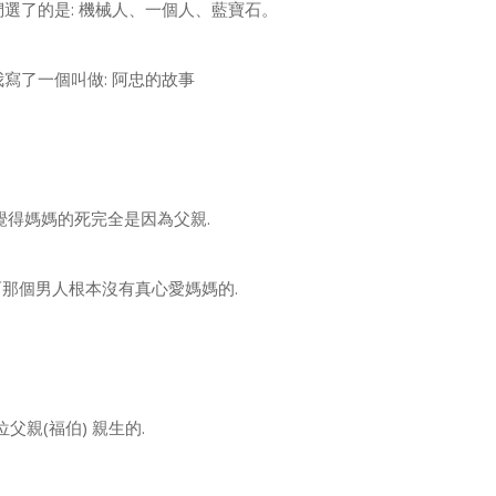
們選了的是: 機械人、一個人、藍寶石。
我寫了一個叫做: 阿忠的故事
他覺得媽媽的死完全是因為父親.
而那個男人根本沒有真心愛媽媽的.
位父親(福伯) 親生的.