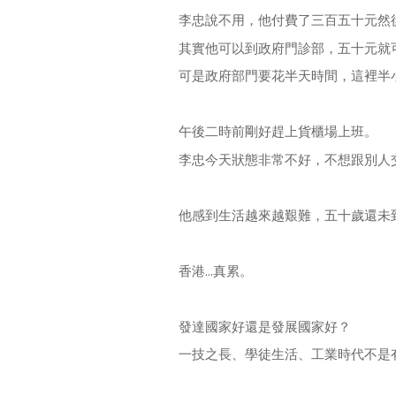
李忠說不用，他付費了三百五十元然
其實他可以到政府門診部，五十元就
可是政府部門要花半天時間，這裡半
午後二時前剛好趕上貨櫃場上班。
李忠今天狀態非常不好，不想跟別人
他感到生活越來越艱難，五十歲還未
香港...真累。
發達國家好還是發展國家好？
一技之長、學徒生活、工業時代不是