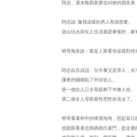
阿忠，週末晚我老婆也叫她的朋友來
阿忠說: 像我這樣的男人有誰想要。
遊山玩水與女人生活都是奢侈的，家
明哥無奈說：要是人家看你這樣對待
阿忠自言自語：兒不養父是罪人，夫
賺來的錢都貼了外頭女人。
第一個女人已令母親剩下半條人命。
第二個女人母親索性把性命送去了。
明哥看著杯中的啤酒泡泡，想起當日
他親眼看著忠媽媽跑出家門，從走廊