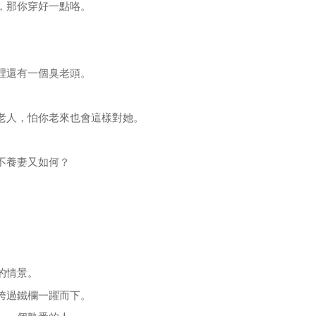
，那你穿好一點咯。
裡還有一個臭老頭。
老人，怕你老來也會這樣對她。
不養妻又如何？
的情景。
跨過鐵欄一躍而下。