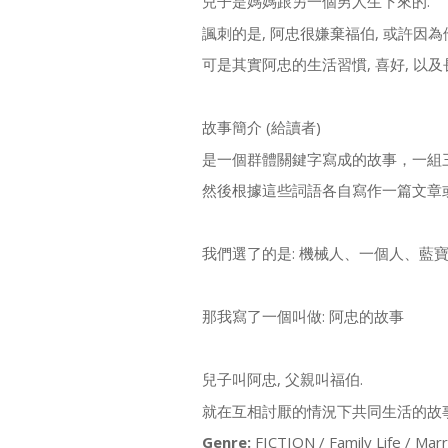
兒子是媽媽跟另一個男人生下來的.
諷刺的是, 阿忠很嫌棄福伯, 或許因為
可是其實阿忠的生活習慣, 喜好, 以
故事簡介 (給讀者)
是一個群體關鍵字寫成的故事，一組
然後根據這些詞語各自寫作一篇文章
我們選了的是: 機械人、一個人、藍
那我寫了一個叫做: 阿忠的故事
兒子叫阿忠, 父親叫福伯.
就在互相討厭的情況下共同生活的故事
Genre:
FICTION / Family Life / Mar