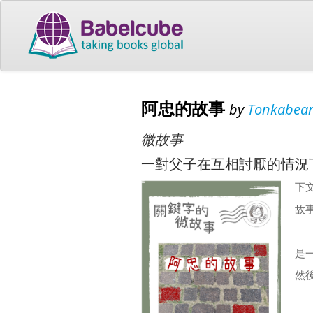
阿忠的故事
by
Tonkabe
微故事
一對父子在互相討厭的情況
下
故事
是
然