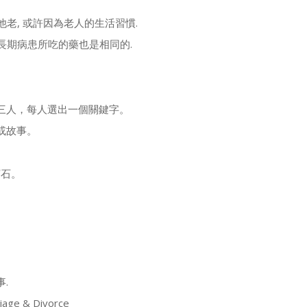
他老, 或許因為老人的生活習慣.
及長期病患所吃的藥也是相同的.
三人，每人選出一個關鍵字。
或故事。
寶石。
.
riage & Divorce