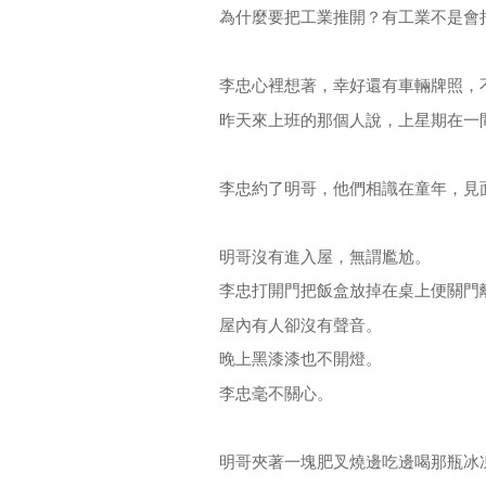
為什麼要把工業推開？有工業不是會
李忠心裡想著，幸好還有車輛牌照，
昨天來上班的那個人說，上星期在一
李忠約了明哥，他們相識在童年，見
明哥沒有進入屋，無謂尷尬。
李忠打開門把飯盒放掉在桌上便關門
屋內有人卻沒有聲音。
晚上黑漆漆也不開燈。
李忠毫不關心。
明哥夾著一塊肥叉燒邊吃邊喝那瓶冰