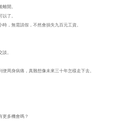
後離開。
可以了。
小時，無需請假，不然會損失九百元工資。
交談。
到便周身病痛，真難想像未來三十年怎樣走下去。
有更多機會嗎？